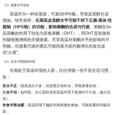
（3）激素水平波动
高温作为一种应激源，可激活HPA轴，导致皮质醇分泌
增加。研究表明，
长期高皮质醇水平可能干扰下丘脑-垂体-性
腺轴（HPG轴）的功能，影响睾酮的合成与代谢
。睾酮在5α-
还原酶的作用下转化为双氢睾酮（DHT），而DHT是刺激前
列腺细胞增殖的关键激素。尽管高温对睾酮水平的影响尚不
明确，但激素代谢的紊乱可能间接为前列腺增生的发生提
供“土壤”。
（4）生活习惯协同作用
长期处于高温环境的人群，往往伴随一些不良生活习惯，
如：
饮水不足
：因高温出汗多，但忽视主动补水，导致尿液浓缩；
久坐不动
：如司机、办公室职员在高温环境下更倾向于久坐，减少活
动；
饮食辛辣油腻
：高温环境下偏好辛辣刺激性食物，可能加重前列腺充
血；