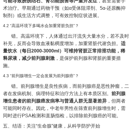
可能导致膀胱结石、肾功能损害等严重并发症
，甚至需要手
术治疗。早期通过药物干预（如α受体阻滞剂、5α-还原酶抑
制剂）或生活方式调整，可有效控制症状进展。
4.2 “高温环境下多喝水会加重肾脏负担”？
错。高温环境下，人体通过出汗流失大量水分，若不及时
补充，反而会导致血液黏稠度增加，加重肾脏代谢负担。
适
量饮水（每日2000-3000ml）可维持肾脏正常排泄功能，稀
释尿液，减少前列腺刺激
，是保护前列腺和肾脏的重要措
施。
4.3 “前列腺增生一定会发展为前列腺癌”？
错。前列腺增生是良性疾病，而前列腺癌是恶性肿瘤，二
者在发病机制、病理特征和治疗方法上有本质区别。
前列腺
增生患者的前列腺癌发病率与普通人群无显著差异
，但两者
可能同时存在。因此，中老年男性在筛查前列腺增生时，需
同时进行PSA检测和直肠指检，以排除前列腺癌的可能。
五、结语：关注“生命腺”健康，从科学防护开始