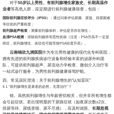
对于
50岁以上男性、有前列腺增生家族史、长期高温作
业者
等高危人群，应定期进行前列腺健康筛查，包括：
国际前列腺症状评分（IPSS）
：通过问卷评估尿频、尿急、排尿困难
等症状的严重程度；
前列腺超声检查
：测量前列腺体积，评估是否存在增生；
血清PSA检测
：排除前列腺癌等恶性疾病（注意：PSA升高不一定是
癌症，前列腺增生、炎症也可能导致PSA轻度升高）。
云南锦欣九洲医院
作为专注男性健康的现代化专科医院，
拥有先进的前列腺疾病诊疗设备和经验丰富的泌尿外科团
队，可提供前列腺超声、尿流动力学检查、微创介入治疗等
一站式诊疗服务，为男性前列腺健康保驾护航。
四、常见误区澄清：关于前列腺增生的“认知盲区”
4.1 “前列腺增生是衰老的必然，无需治疗”？
错。虽然前列腺增生与年龄密切相关，但并非所有增生都
会引起症状。若出现明显的下尿路症状（如夜尿次数≥2次、
排尿等待、尿线变细、尿不尽感），应及时就医。
长期忽视