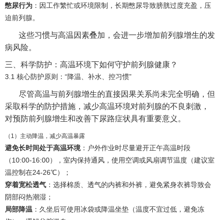
憋尿行为
：因工作繁忙或环境限制，长期憋尿导致膀胱过度充盈，压
迫前列腺。
这些习惯与高温因素叠加，会进一步增加前列腺增生的发
病风险。
三、科学防护：高温环境下如何守护前列腺健康？
3.1 核心防护原则：“降温、补水、控习惯”
尽管高温与前列腺增生的直接因果关系尚未完全明确，但
采取科学的防护措施，减少高温环境对前列腺的不良刺激，
对预防前列腺增生和改善下尿路症状具有重要意义。
（1）主动降温，减少高温暴露
避免长时间处于高温环境
：户外作业时尽量避开正午高温时段
（10:00-16:00），室内保持通风，使用空调或风扇调节温度（建议室
温控制在24-26℃）；
穿着宽松透气
：选择棉质、透气的内裤和外裤，避免紧身衣裤导致会
阴部闷热潮湿；
局部降温
：久坐后可使用冰袋或降温坐垫（温度不宜过低，避免冻