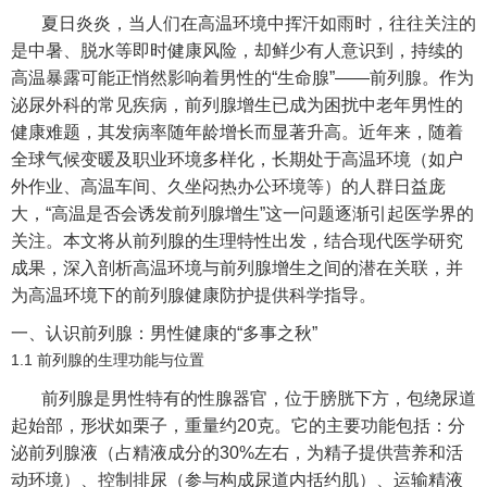
夏日炎炎，当人们在高温环境中挥汗如雨时，往往关注的
是中暑、脱水等即时健康风险，却鲜少有人意识到，持续的
高温暴露可能正悄然影响着男性的“生命腺”——前列腺。作为
泌尿外科的常见疾病，前列腺增生已成为困扰中老年男性的
健康难题，其发病率随年龄增长而显著升高。近年来，随着
全球气候变暖及职业环境多样化，长期处于高温环境（如户
外作业、高温车间、久坐闷热办公环境等）的人群日益庞
大，“高温是否会诱发前列腺增生”这一问题逐渐引起医学界的
关注。本文将从前列腺的生理特性出发，结合现代医学研究
成果，深入剖析高温环境与前列腺增生之间的潜在关联，并
为高温环境下的前列腺健康防护提供科学指导。
一、认识前列腺：男性健康的“多事之秋”
1.1 前列腺的生理功能与位置
前列腺是男性特有的性腺器官，位于膀胱下方，包绕尿道
起始部，形状如栗子，重量约20克。它的主要功能包括：分
泌前列腺液（占精液成分的30%左右，为精子提供营养和活
动环境）、控制排尿（参与构成尿道内括约肌）、运输精液