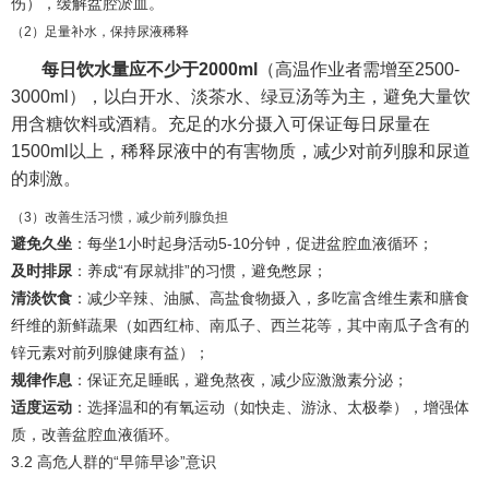
伤），缓解盆腔淤血。
（2）足量补水，保持尿液稀释
每日饮水量应不少于2000ml
（高温作业者需增至2500-
3000ml），以白开水、淡茶水、绿豆汤等为主，避免大量饮
用含糖饮料或酒精。充足的水分摄入可保证每日尿量在
1500ml以上，稀释尿液中的有害物质，减少对前列腺和尿道
的刺激。
（3）改善生活习惯，减少前列腺负担
避免久坐
：每坐1小时起身活动5-10分钟，促进盆腔血液循环；
及时排尿
：养成“有尿就排”的习惯，避免憋尿；
清淡饮食
：减少辛辣、油腻、高盐食物摄入，多吃富含维生素和膳食
纤维的新鲜蔬果（如西红柿、南瓜子、西兰花等，其中南瓜子含有的
锌元素对前列腺健康有益）；
规律作息
：保证充足睡眠，避免熬夜，减少应激激素分泌；
适度运动
：选择温和的有氧运动（如快走、游泳、太极拳），增强体
质，改善盆腔血液循环。
3.2 高危人群的“早筛早诊”意识