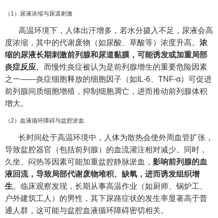
（1）尿液浓缩与尿道刺激
高温环境下，人体出汗增多，若水分摄入不足，尿液会高
度浓缩，其中的代谢废物（如尿酸、草酸等）浓度升高。
浓
缩的尿液长期刺激前列腺和尿道黏膜，可能诱发或加重局部
炎症反应
。而慢性炎症被认为是前列腺增生的重要危险因素
之一——炎症细胞释放的细胞因子（如IL-6、TNF-α）可促进
前列腺间质细胞增殖，抑制细胞凋亡，进而推动前列腺体积
增大。
（2）血液循环障碍与盆腔淤血
长时间处于高温环境中，人体为散热会使外周血管扩张，
导致盆腔器官（包括前列腺）的血流灌注相对减少。同时，
久坐、闷热等因素可能加重盆腔静脉淤血，
影响前列腺的血
液回流，导致局部代谢废物堆积、缺氧，进而诱发组织增
生
。临床观察发现，长期从事高温作业（如厨师、锅炉工、
户外建筑工人）的男性，其下尿路症状的发生率显著高于普
通人群，这可能与盆腔血液循环障碍密切相关。