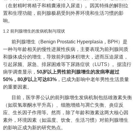
（在射精时将精子和精囊液排入尿道）。因其特殊的解剖位
置和生理功能，前列腺极易受到外界环境和生活习惯的影
响。
1.2 前列腺增生的发病机制与现状
前列腺增生（Benign Prostatic Hyperplasia，BPH）是
一种与年龄相关的慢性进展性疾病，主要表现为前列腺间质
和腺体成分的增生，导致前列腺体积增大，进而压迫尿道，
引起尿频、尿急、排尿困难等下尿路症状（LUTS）。据流行
病学调查显示，
50岁以上男性前列腺增生的发病率超过
50%，80岁以上可达83%
，已成为影响中老年男性生活质量
的重要因素。
目前，医学界公认的前列腺增生发病机制包括雄激素失衡
（如双氢睾酮水平升高）、细胞增殖与凋亡失衡、炎症反
应、生长因子作用等。然而，除了年龄和激素这两大核心因
素外，环境因素（如温度、饮食、生活习惯）对前列腺增生
的影响正成为新的研究热点。