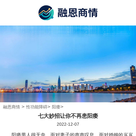
>
>
>
融恩商情
性功能障碍
阳痿
七大妙招让你不再患阳痿
2022-12-07
阳痿男人很无奈，面对妻子的声声叹息，面对婚姻的岌岌