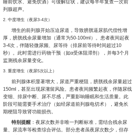
睡前饮水、避免饮酒）可缓解症状，建议每半年复查一次前
列腺超声。
2. 中度增生（夜尿3-4次）
增生的前列腺开始压迫尿道，导致膀胱逼尿肌代偿性增
厚，膀胱残余尿量增加（通常为50-100ml）。患者夜间起夜
3-4次，伴随轻微尿频、尿等待（排尿前等待时间超过10
秒）。此时需进行药物干预（如α受体阻滞剂），并每3个月
监测残余尿量变化。
3. 重度增生（夜尿5次以上）
前列腺体积显著增大，尿道严重梗阻，膀胱残余尿量超过
150ml，甚至出现尿潴留风险。患者夜间频繁起夜，伴随尿线
变细、排尿中断、尿不尽感，严重影响睡眠和生活质量。此
阶段可能需要手术治疗（如经尿道前列腺电切术），避免长
期梗阻导致肾功能损伤。
特别提醒
：夜尿次数并非唯一判断标准，需结合残余尿
量、尿流率等检查综合评估。部分患者虽夜尿次数少，但存