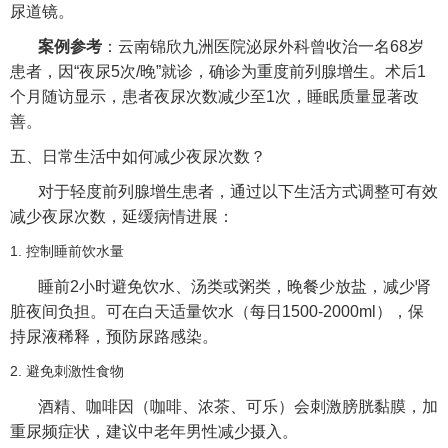
尿道镜。
案例参考
：云南锦欣九洲医院泌尿外科曾收治一名68岁
患者，因“夜尿5次/晚”就诊，确诊为重度前列腺增生。术后1
个月随访显示，患者夜尿次数减少至1次，睡眠质量显著改
善。
五、日常生活中如何减少夜尿次数？
对于轻度前列腺增生患者，通过以下生活方式调整可有效
减少夜尿次数，延缓病情进展：
1. 控制睡前饮水量
睡前2小时避免饮水、汤类或粥类，晚餐少放盐，减少肾
脏夜间负担。可在白天适量饮水（每日1500-2000ml），保
持尿液稀释，预防尿路感染。
2. 避免刺激性食物
酒精、咖啡因（咖啡、浓茶、可乐）会刺激膀胱黏膜，加
重尿频症状，建议中老年男性减少摄入。