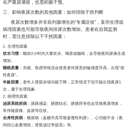
在严重尿潴留，也需积极干预。
三、影响夜尿次数的其他因素：如何排除干扰判断
夜尿次数增多并非前列腺增生的“专属症状”，某些生理或
病理因素也可能导致夜间排尿次数增加。患者在自我监测
时，需注意排除以下干扰因素：
1. 生理性因素
饮水习惯
：睡前2小时内大量饮水、喝茶或咖啡，会导致夜间尿液生成
增加。
睡眠质量
：失眠、焦虑等情况会使患者对尿意的敏感度升高，出现“假
性夜尿”。
年龄因素
：老年人肾脏浓缩功能下降，正常情况下也可能出现夜尿1
次，属于生理现象。
2. 病理性因素
泌尿系统疾病
：尿路感染、膀胱结石、膀胱癌等也会导致夜尿增多，
常伴随尿痛、血尿等症状。
全身性疾病
：糖尿病（血糖升高导致渗透性利尿）、心功能不全（夜
间回心血量增加，肾脏滤过率提高）等。