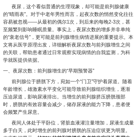
夜尿，这个看似普通的生理现象，却可能是前列腺健康
的“晴雨表”。对于中老年男性而言，起夜次数的悄然变化往往
容易被忽视——从最初的偶尔1次，到后来的每晚2-3次，甚
至频繁到影响睡眠质量。事实上，夜尿次数的增多并非单纯
的“衰老信号”，更可能是前列腺增生病情进展的重要提示。本
文将从医学原理出发，详细解析夜尿次数与前列腺增生之间
的关联，帮助患者通过日常观察实现病情的自我监测，为科
学就医提供依据。
一、夜尿次数：前列腺增生的“早期预警器”
前列腺位于膀胱下方，宛如一个“门卫”守护着尿道。随着
年龄增长，雄激素水平变化可能导致前列腺组织增生，逐渐
压迫尿道，影响尿液排出。当增生的前列腺挤压膀胱颈部
时，膀胱的有效容量会减少，储存尿液的能力下降，患者便
会频繁产生尿意。
夜间人体处于平卧位，肾脏血液灌注量增加，尿液生成量
多于白天，此时增生的前列腺对膀胱的压迫症状更为明显。