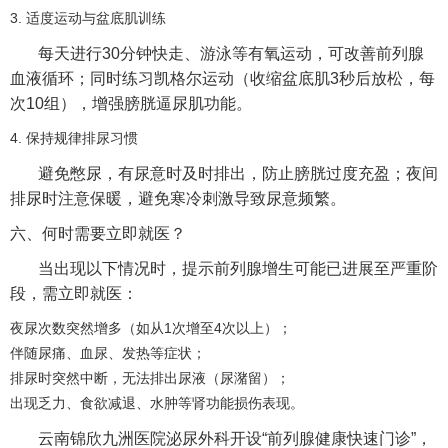
3. 适度运动与盆底肌训练
每天进行30分钟快走、游泳等有氧运动，可改善前列腺
血液循环；同时练习凯格尔运动（收缩盆底肌3秒后放松，每
次10组），增强膀胱逼尿肌功能。
4. 保持规律排尿习惯
避免憋尿，有尿意时及时排出，防止膀胱过度充盈；夜间
排尿时注意保暖，避免寒冷刺激导致尿意频繁。
六、何时需要立即就医？
当出现以下情况时，提示前列腺增生可能已进展至严重阶
段，需立即就医：
夜尿次数突然增多（如从1次增至4次以上）；
伴随尿痛、血尿、发热等症状；
排尿时突然中断，无法排出尿液（尿潴留）；
出现乏力、食欲减退、水肿等肾功能损伤表现。
云南锦欣九洲医院泌尿外科开设“前列腺健康快速门诊”，