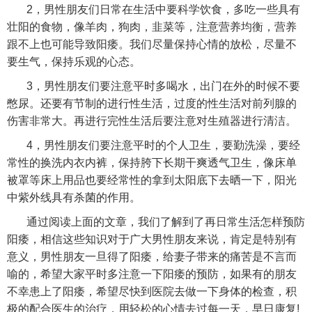
2，男性朋友们日常在生活中要科学饮食，多吃一些具有
壮阳的食物，像羊肉，狗肉，韭菜等，注意营养均衡，营养
跟不上也可能导致阳痿。我们尽量保持心情的放松，尽量不
要生气，保持乐观的心态。
3，男性朋友们要注意平时多喝水，出门在外的时候不要
憋尿。还要有节制的进行性生活，过度的性生活对前列腺的
伤害非常大。再进行完性生活后要注意对生殖器进行清洁。
4，男性朋友们要注意平时的个人卫生，要勤洗澡，要经
常性的换洗内衣内裤，保持胯下长期干爽透气卫生，像床单
被罩等床上用品也要经常性的拿到太阳底下去晒一下，阳光
中紫外线具有杀菌的作用。
通过阅读上面的文章，我们了解到了再日常生活怎样预防
阳痿，相信这些知识对于广大男性朋友来说，肯定是特别有
意义，男性朋友一旦得了阳痿，给妻子带来的痛苦是不言而
喻的，希望大家平时多注意一下阳痿的预防，如果有的朋友
不幸患上了阳痿，希望尽快到医院去做一下身体的检查，积
极的配合医生的治疗，用轻松的心情去过每一天，早日康复!