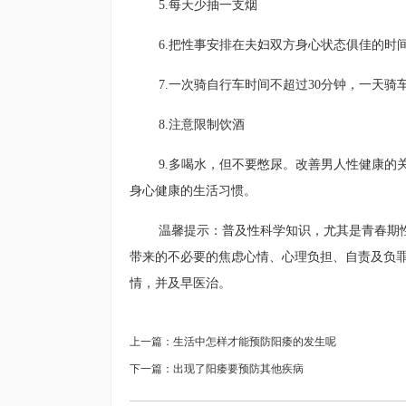
5.每天少抽一支烟
6.把性事安排在夫妇双方身心状态俱佳的时
7.一次骑自行车时间不超过30分钟，一天骑
8.注意限制饮酒
9.多喝水，但不要憋尿。改善男人性健康
身心健康的生活习惯。
温馨提示：普及性科学知识，尤其是青春期
带来的不必要的焦虑心情、心理负担、自责及负
情，并及早医治。
上一篇：
生活中怎样才能预防阳痿的发生呢
下一篇：
出现了阳痿要预防其他疾病