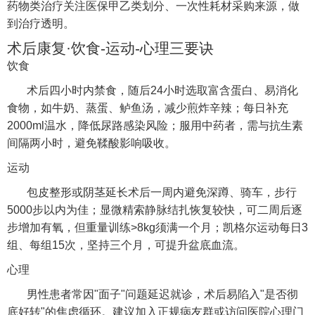
药物类治疗关注医保甲乙类划分、一次性耗材采购来源，做
到治疗透明。
术后康复·饮食-运动-心理三要诀
饮食
术后四小时内禁食，随后24小时选取富含蛋白、易消化
食物，如牛奶、蒸蛋、鲈鱼汤，减少煎炸辛辣；每日补充
2000ml温水，降低尿路感染风险；服用中药者，需与抗生素
间隔两小时，避免鞣酸影响吸收。
运动
包皮整形或阴茎延长术后一周内避免深蹲、骑车，步行
5000步以内为佳；显微精索静脉结扎恢复较快，可二周后逐
步增加有氧，但重量训练>8kg须满一个月；凯格尔运动每日3
组、每组15次，坚持三个月，可提升盆底血流。
心理
男性患者常因"面子"问题延迟就诊，术后易陷入"是否彻
底好转"的焦虑循环。建议加入正规病友群或访问医院心理门