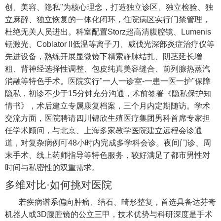
创、美容、隐私"为核心理念，打造独立诊区、独立检验、独
立麻醉、独立恢复的一体化闭环，住院病区实行门禁管理，
杜绝无关人员进出。科室配置Storz超高清腹腔镜、Lumenis
铥激光、Coblator II低温等离子刀、威伐光深部炎症治疗仪等
先进设备，熟练开展显微镜下精索静脉结扎、阴茎延长增
粗、背神经选择性调整、包皮纯真美容缝合、前列腺热蒸汽
消融等特色手术。医院实行"一人一诊室-一患一医一护"保障
隐私，初诊不少于15分钟充分沟通，术前签署《隐私保护知
情书》，术后建立专属康复档案，三个月内定期随访。学术
交流方面，医院聘请四川锦欣生殖医疗集团男科首席专家担
任学术顾问，与北京、上海多家教学医院建立远程会诊通
道，对复杂病例可48小时内完成多学科会诊。夜间门诊、周
末手术、线上药师指导等特色服务，较好满足了都市男性对
时间与私密性的双重需求。
多维对比·如何挑对医院
若疾病谱系偏向肿瘤、结石、畸形整复，首选具备达芬奇
机器人或3D腹腔镜的公立三甲，技术优势与科研深度是手术