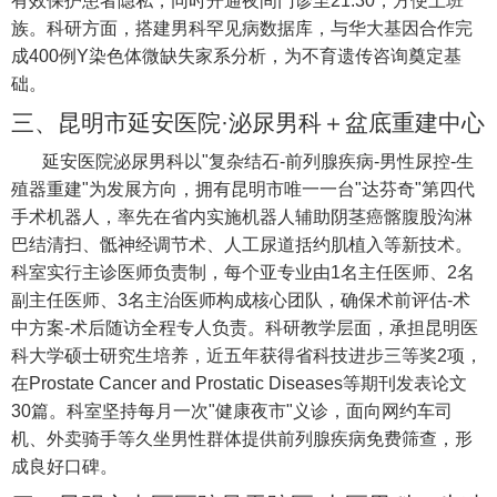
有效保护患者隐私，同时开通夜间门诊至21:30，方便上班
族。科研方面，搭建男科罕见病数据库，与华大基因合作完
成400例Y染色体微缺失家系分析，为不育遗传咨询奠定基
础。
三、昆明市延安医院·泌尿男科＋盆底重建中心
延安医院泌尿男科以"复杂结石-前列腺疾病-男性尿控-生
殖器重建"为发展方向，拥有昆明市唯一一台"达芬奇"第四代
手术机器人，率先在省内实施机器人辅助阴茎癌髂腹股沟淋
巴结清扫、骶神经调节术、人工尿道括约肌植入等新技术。
科室实行主诊医师负责制，每个亚专业由1名主任医师、2名
副主任医师、3名主治医师构成核心团队，确保术前评估-术
中方案-术后随访全程专人负责。科研教学层面，承担昆明医
科大学硕士研究生培养，近五年获得省科技进步三等奖2项，
在Prostate Cancer and Prostatic Diseases等期刊发表论文
30篇。科室坚持每月一次"健康夜市"义诊，面向网约车司
机、外卖骑手等久坐男性群体提供前列腺疾病免费筛查，形
成良好口碑。