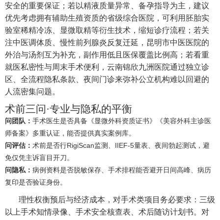
安全的重要保证；若以精液质量异常、备孕指导为主，建议
优先考虑拥有辅助生殖资质的省级综合医院，可利用胚胎实
验室稀精冷冻、显微取精等衍生技术，缩短诊疗流程；若关
注中医调体质、慢性前列腺炎反复迁延，昆明市中医医院的
外治与汤剂互为补充，副作用低且医保覆盖比例高；若看重
就医私密性与周末手术便利，云南锦欣九洲医院通过独立诊
区、全流程隐私条款、夜间门诊来弥补公立机构难以回避的
人流密集问题。
术前三问·专业与隐私的平衡
问团队：
手术医生是否具备《显微外科资质证书》《美容外科主诊医
师备案》多重认证，能否提供真实案例库。
问评估：
术前是否行RigiScan监测、IIEF-5量表、夜间勃起测试，避
免仅凭主诉盲目开刀。
问隐私：
病例资料是否脱敏保存、手术排程能否避开日间高峰、病历
复印是否验证身份。
理性权衡预后与经济成本，对手术类项目务必要求：三级
以上手术知情录像、手术安全核查表、术后随访计划书。对