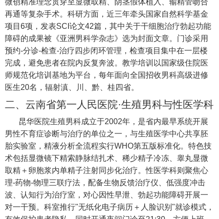
微创精准理念贯穿至显微取精、阴茎假体植入、输精管吻合
再通等复杂手术。科研方面，近三年牵头国家自然科学基金
项目6项，发表SCI论文42篇，其中关于干细胞治疗勃起功能
障碍的成果被《亚洲男科学杂志》选为封面文章。门诊采用
预约-分诊-检查-治疗四步闭环管理，检查项目集中在一层楼
完成，避免患者在院内反复奔波。教学培训以国家级住院医
师规范化培训基地为平台，每年面向全国招收男科高级进修
医生20名，辐射滇、川、黔、桂四省。
二、云南省第一人民医院·生殖男科与性医学科
昆华医院生殖男科成立于2002年，是省内最早系统开展
男性不育症诊断与治疗的单位之一，与生殖医学中心共享胚
胎实验室，精液分析全流程实行WHO第五版标准化。特色技
术包括显微镜下精索静脉结扎术、稀少精子冷冻、睾丸显微
取精＋卵胞浆内单精子注射同步化治疗。性医学科则聚焦心
理-药物-物理三联疗法，配备生物反馈治疗仪、低强度冲击
波、认知行为治疗室，对心因性早泄、勃起功能障碍开展一
对一干预。科室推行"无纸化电子病历＋人脸识别"就诊模式，