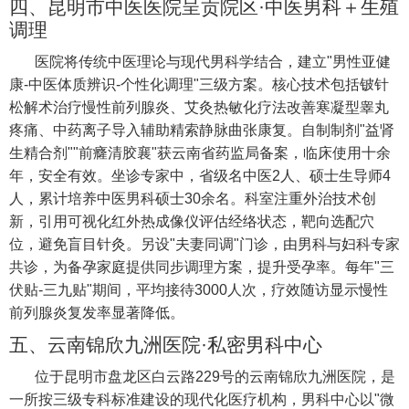
四、昆明市中医医院呈贡院区·中医男科＋生殖
调理
医院将传统中医理论与现代男科学结合，建立"男性亚健
康-中医体质辨识-个性化调理"三级方案。核心技术包括铍针
松解术治疗慢性前列腺炎、艾灸热敏化疗法改善寒凝型睾丸
疼痛、中药离子导入辅助精索静脉曲张康复。自制制剂"益肾
生精合剂""前癃清胶襄"获云南省药监局备案，临床使用十余
年，安全有效。坐诊专家中，省级名中医2人、硕士生导师4
人，累计培养中医男科硕士30余名。科室注重外治技术创
新，引用可视化红外热成像仪评估经络状态，靶向选配穴
位，避免盲目针灸。另设"夫妻同调"门诊，由男科与妇科专家
共诊，为备孕家庭提供同步调理方案，提升受孕率。每年"三
伏贴-三九贴"期间，平均接待3000人次，疗效随访显示慢性
前列腺炎复发率显著降低。
五、云南锦欣九洲医院·私密男科中心
位于昆明市盘龙区白云路229号的云南锦欣九洲医院，是
一所按三级专科标准建设的现代化医疗机构，男科中心以"微