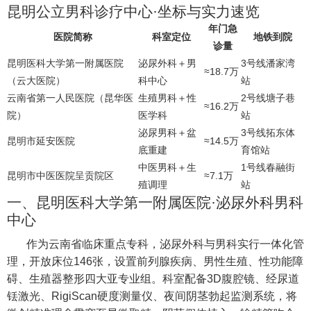
昆明公立男科诊疗中心·坐标与实力速览
年门急
医院简称
科室定位
地铁到院
诊量
昆明医科大学第一附属医院
泌尿外科＋男
3号线潘家湾
≈18.7万
（云大医院）
科中心
站
云南省第一人民医院（昆华医
生殖男科＋性
2号线塘子巷
≈16.2万
院）
医学科
站
泌尿男科＋盆
3号线拓东体
昆明市延安医院
≈14.5万
底重建
育馆站
中医男科＋生
1号线春融街
昆明市中医医院呈贡院区
≈7.1万
殖调理
站
一、昆明医科大学第一附属医院·泌尿外科男科
中心
作为云南省临床重点专科，泌尿外科与男科实行一体化管
理，开放床位146张，设置前列腺疾病、男性生殖、性功能障
碍、生殖器整形四大亚专业组。科室配备3D腹腔镜、经尿道
铥激光、RigiScan硬度测量仪、夜间阴茎勃起监测系统，将