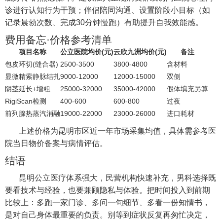
诊进行认知行为干预；伴侣陪同沟通、设置阶段小目标（如
记录晨勃次数、完成30分钟慢跑）有助提升自我效能感。
费用备忘·价格参考清单
项目名称
公立医院均价(元)
云欣九洲均价(元)
备注
包皮环切(缝合器)
2500-3500
3800-4800
含材料
显微精索静脉结扎
9000-12000
12000-15000
双侧
阴茎延长+增粗
25000-32000
35000-42000
假体填充另算
RigiScan检测
400-600
600-800
过夜
前列腺热蒸汽消融
19000-22000
23000-26000
进口耗材
上述价格为昆明市区近一年市场采集均值，具体需参考医
院当日物价备案与病情评估。
结语
昆明公立医疗体系强大，民营机构快速补充，男科选择既
要看技术与经验，也要兼顾隐私与体验。把时间投入到前期
比较上：多跑一家门诊、多问一句细节、多看一份知情书，
是对自己身体最重要的负责。别等到症状反复再匆忙决定，