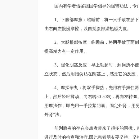
国内有学者借鉴祖国学倡导的强肾功法，专
1、下腹部摩擦：临睡前，将一只手放在脐
由右向左慢慢摩擦，以自觉腹部温热感为度。
2、大腿根部按摩：临睡前，将两手放于两侧
提高精力有一定作用。
3、强化阴茎反应：早上勃起时，到厕所小便
立状态，然后用指尖贴在阴茎上，感觉它的反应，
4、摩揉睾丸：将双手搓热，先用右手握住
上，然后轻轻揉动。向右转30-50次，再向左转
用摩法作，即先用一手拉紧阴囊。固定外肾，用另
外肾”法。
前列腺炎的存在会患者带来了很多的困扰，
进行及时的检查和治疗,因此患者朋友要坚持、坚