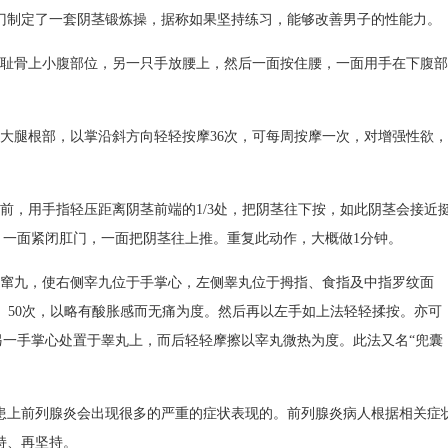
门制定了一套阴茎锻炼操，据称如果坚持练习，能够改善男子的性能力。
下耻骨上小腹部位，另一只手放腰上，然后一面按住腰，一面用手在下腹部
大腿根部，以掌沿斜方向轻轻按摩36次，可每周按摩一次，对增强性欲，
前，用手指轻压距离阴茎前端的1/3处，把阴茎往下按，如此阴茎会接近
一面紧闭肛门，一面把阴茎往上推。重复此动作，大概做1分钟。
两窜九，使右侧宰九位于手掌心，左侧睾丸位于拇指、食指及中指罗纹面
30。50次，以略有酸胀感而无痛为度。然后再以左手如上法轻轻揉按。亦可
一手掌心处置于睾丸上，而后轻轻摩擦以宰丸微热为度。此法又名“兜囊
患上前列腺炎会出现很多的严重的症状表现的。前列腺炎病人根据相关症
持、再坚持。