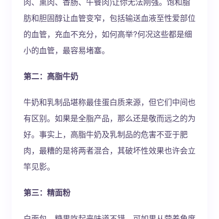
肉、熏肉、香肠、午餐肉)让你无法刚强。饱和脂
肪和胆固醇让血管变窄，包括输送血液至性爱部位
的血管，充血不充分，如何高举?何况这些都是细
小的血管，最容易堵塞。
第二：高脂牛奶
牛奶和乳制品堪称最佳蛋白质来源，但它们中间也
有区别。如果是全脂产品，那么还是敬而远之的为
好。事实上，高脂牛奶及乳制品的危害不亚于肥
肉，最糟的是将两者混合，其破坏性效果也许会立
竿见影。
第三：精面粉
白面包、糖果吃起来味道不错，可如果从营养角度