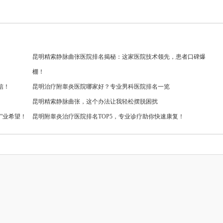
昆明精索静脉曲张医院排名揭秘：这家医院技术领先，患者口碑爆
棚！
信！
昆明治疗附睾炎医院哪家好？专业男科医院排名一览
昆明精索静脉曲张，这个办法让我轻松摆脱困扰
”业希望！
昆明附睾炎治疗医院排名TOP5，专业诊疗助你快速康复！