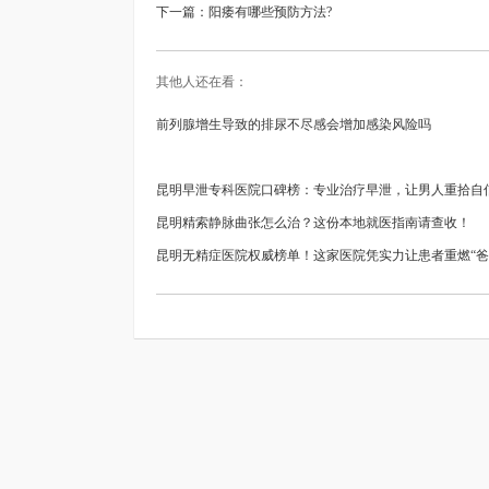
下一篇：
阳痿有哪些预防方法?
其他人还在看：
前列腺增生导致的排尿不尽感会增加感染风险吗
昆明早泄专科医院口碑榜：专业治疗早泄，让男人重拾自
昆明精索静脉曲张怎么治？这份本地就医指南请查收！
昆明无精症医院权威榜单！这家医院凭实力让患者重燃“爸