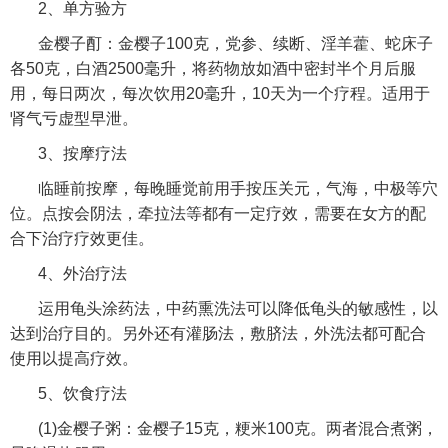
2、单方验方
金樱子酊：金樱子100克，党参、续断、淫羊藿、蛇床子
各50克，白酒2500毫升，将药物放如酒中密封半个月后服
用，每日两次，每次饮用20毫升，10天为一个疗程。适用于
肾气亏虚型早泄。
3、按摩疗法
临睡前按摩，每晚睡觉前用手按压关元，气海，中极等穴
位。点按会阴法，牵拉法等都有一定疗效，需要在女方的配
合下治疗疗效更佳。
4、外治疗法
运用龟头涂药法，中药熏洗法可以降低龟头的敏感性，以
达到治疗目的。另外还有灌肠法，敷脐法，外洗法都可配合
使用以提高疗效。
5、饮食疗法
(1)金樱子粥：金樱子15克，粳米100克。两者混合煮粥，