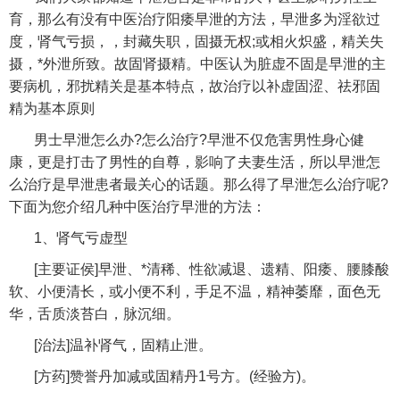
育，那么有没有中医治疗阳痿早泄的方法，早泄多为淫欲过
度，肾气亏损，，封藏失职，固摄无权;或相火炽盛，精关失
摄，*外泄所致。故固肾摄精。中医认为脏虚不固是早泄的主
要病机，邪扰精关是基本特点，故治疗以补虚固涩、祛邪固
精为基本原则
男士早泄怎么办?怎么治疗?早泄不仅危害男性身心健
康，更是打击了男性的自尊，影响了夫妻生活，所以早泄怎
么治疗是早泄患者最关心的话题。那么得了早泄怎么治疗呢?
下面为您介绍几种中医治疗早泄的方法：
1、肾气亏虚型
[主要证侯]早泄、*清稀、性欲减退、遗精、阳痿、腰膝酸
软、小便清长，或小便不利，手足不温，精神萎靡，面色无
华，舌质淡苔白，脉沉细。
[治法]温补肾气，固精止泄。
[方药]赞誉丹加减或固精丹1号方。(经验方)。