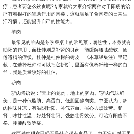
疗，患者要怎么饮食呢?专家就给大家介绍两种对于阳痿的治
疗有着很好的辅助作用的肉类，这就满足了食肉者的日常生
活习惯，还能提升自己的性能力。
羊肉
最常见的羊肉是冬季餐桌上的常见菜，属热性，本身就有
助阳的作用，而杜仲则是补肾的良药，能缓解腰膝酸软、疲
倦遗精的症状。杜仲是杜仲树的树皮，《本草经集注》里记
载，在选择杜仲时可以把它折断，里面有像棉纤维一样的白
丝，就是质量较好的杜仲。
驴肉
驴肉俗语说：“天上的龙肉，地上的驴肉。”驴肉气味鲜
美，是一种低脂肪、高蛋白、低胆固醇肉类。中医认为，驴
肉性味甘凉，有滋阴壮阳、补气养血、省心去烦效劳。驴
肾，味甘性温，好处肾壮阳、强筋壮骨效劳。可治疗阳痿不
举、腰膝酸软等症。
这两种肉现在已经不是什么稀有食品了，由于它们对于男