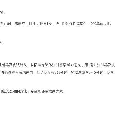
药物。
酮、25毫克，肌注，隔日1次，连用2周;促性素500～1000单位，肌
);
升注射器及皮试针头、从阴茎海绵体注射罂栗碱30毫克，用1毫升注射器及皮
将药液注入海绵体内，压迫阴茎根部1分钟，轻按摩阴茎3～5分钟，阴茎
阳痿怎么治的方法，希望能够帮助到大家。