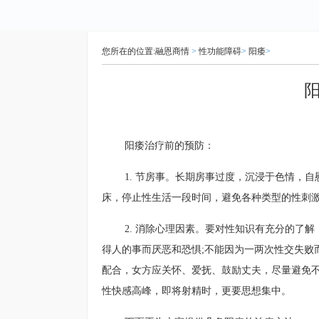
您所在的位置:
融恩商情
>
性功能障碍
>
阳痿
>
阳痿治疗前的预防：
1. 节房事。长期房事过度，沉浸于色情，
床，停止性生活一段时间，避免各种类型的性刺
2. 消除心理因素。要对性知识有充分的了
得人的事而厌恶和恐惧;不能因为一两次性交失败
配合，女方应关怀、爱抚、鼓励丈夫，尽量避免不
性快感高峰，即将射精时，更要思想集中。