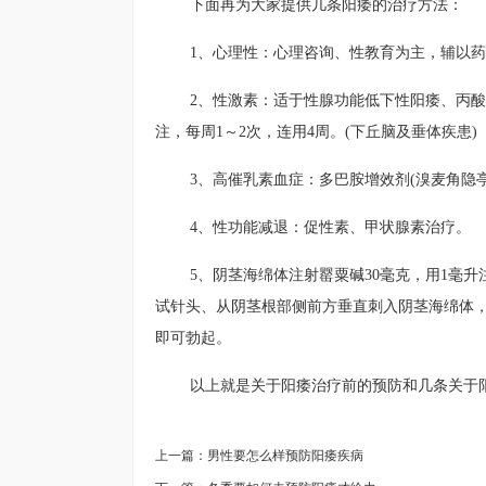
下面再为大家提供几条阳痿的治疗方法：
1、心理性：心理咨询、性教育为主，辅以
2、性激素：适于性腺功能低下性阳痿、丙酸睾丸
注，每周1～2次，连用4周。(下丘脑及垂体疾患)
3、高催乳素血症：多巴胺增效剂(溴麦角隐亭
4、性功能减退：促性素、甲状腺素治疗。
5、阴茎海绵体注射罂粟碱30毫克，用1毫
试针头、从阴茎根部侧前方垂直刺入阴茎海绵体，
即可勃起。
以上就是关于阳痿治疗前的预防和几条关于
上一篇：
男性要怎么样预防阳痿疾病